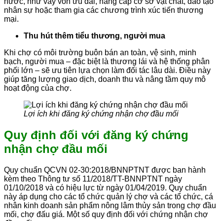
nước, như vay vốn ưu đãi, nâng cấp cơ sở vật chất, đào tạo
nhân sự hoặc tham gia các chương trình xúc tiến thương
mại.
Thu hút thêm tiểu thương, người mua
Khi chợ có môi trường buôn bán an toàn, vệ sinh, minh
bạch, người mua – đặc biệt là thương lái và hệ thống phân
phối lớn – sẽ ưu tiên lựa chọn làm đối tác lâu dài. Điều này
giúp tăng lượng giao dịch, doanh thu và nâng tầm quy mô
hoạt động của chợ.
Lợi ích khi đăng ký chứng nhận chợ đầu mối
Quy định đối với đăng ký chứng
nhận chợ đầu mối
Quy chuẩn QCVN 02-30:2018/BNNPTNT được ban hành
kèm theo Thông tư số 11/2018/TT-BNNPTNT ngày
01/10/2018 và có hiệu lực từ ngày 01/04/2019. Quy chuẩn
này áp dụng cho các tổ chức quản lý chợ và các tổ chức, cá
nhân kinh doanh sản phẩm nông lâm thủy sản trong chợ đầu
mối, chợ đấu giá. Một số quy định đối với chứng nhận chợ