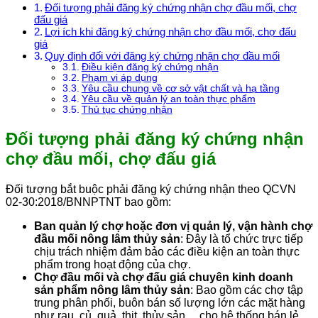
Đối tượng phải đăng ký chứng nhận chợ đầu mối, chợ
đấu giá
Lợi ích khi đăng ký chứng nhận chợ đầu mối, chợ đấu
giá
Quy định đối với đăng ký chứng nhận chợ đầu mối
Điều kiện đăng ký chứng nhận
Phạm vi áp dụng
Yêu cầu chung về cơ sở vật chất và hạ tầng
Yêu cầu về quản lý an toàn thực phẩm
Thủ tục chứng nhận
Đối tượng phải đăng ký chứng nhận
chợ đầu mối, chợ đấu giá
Đối tượng bắt buộc phải đăng ký chứng nhận theo QCVN
02-30:2018/BNNPTNT bao gồm:
Ban quản lý chợ hoặc đơn vị quản lý, vận hành chợ
đầu mối nông lâm thủy sản
: Đây là tổ chức trực tiếp
chịu trách nhiệm đảm bảo các điều kiện an toàn thực
phẩm trong hoạt động của chợ.
Chợ đầu mối và chợ đấu giá chuyên kinh doanh
sản phẩm nông lâm thủy sản
: Bao gồm các chợ tập
trung phân phối, buôn bán số lượng lớn các mặt hàng
như rau, củ, quả, thịt, thủy sản… cho hệ thống bán lẻ,