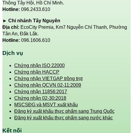
Thông Tây Hội, Hồ Chí Minh.
Hotline:
096.2433.610
► Chi nhánh Tây Nguyên
Địa chỉ:
EcoCity Premia, Km7 Nguyễn Chí Thanh, Phường
Tân An, Đắk Lắk.
Hotline:
096.1606.610
Dịch vụ
Chứng nhận ISO 22000
Chứng nhận HACCP
Chứng nhận VIETGAP trồng trọt
Chứng nhận QCVN 02-11:2009
Chứng nhận 11856:2017
Chứng nhận 02-30:2018
MSCSĐG và MSVT xuất khẩu
Đăng ký xuất khẩu thực phẩm sang Trung Quốc
Đăng ký xuất khẩu thực phẩm sang nước khác
Kết nối