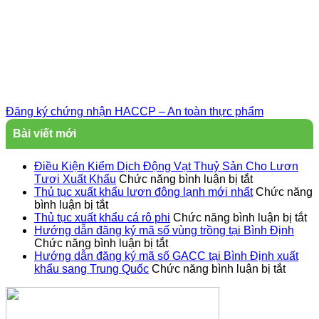
Đăng ký chứng nhận HACCP – An toàn thực phẩm
Bài viết mới
Điều Kiện Kiểm Dịch Động Vạt Thuỷ Sản Cho Lươn
ở
Tươi Xuất Khẩu
Chức năng bình luận bị tắt
Điều
Thủ tục xuất khẩu lươn đông lạnh mới nhất
Chức năng
ở
Kiện
bình luận bị tắt
Thủ
Kiểm
ở
Thủ tục xuất khẩu cá rô phi
Chức năng bình luận bị tắt
tục
Dịch
T
Hướng dẫn đăng ký mã số vùng trồng tại Bình Định
xuất
ở
Động
tụ
Chức năng bình luận bị tắt
khẩu
Hướng
Vạt
xu
Hướng dẫn đăng ký mã số GACC tại Bình Định xuất
lươn
dẫn
Thuỷ
ở
kh
khẩu sang Trung Quốc
Chức năng bình luận bị tắt
đông
đăng
Sản
Hướn
cá
lạnh
ký
Cho
dẫn
rô
mới
mã
Lươn
đăng
ph