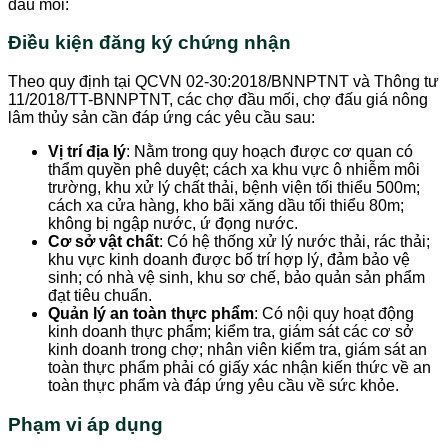
đầu mối:
Điều kiện đăng ký chứng nhận
Theo quy định tại QCVN 02-30:2018/BNNPTNT và Thông tư
11/2018/TT-BNNPTNT, các chợ đầu mối, chợ đấu giá nông
lâm thủy sản cần đáp ứng các yêu cầu sau:
Vị trí địa lý
: Nằm trong quy hoạch được cơ quan có
thẩm quyền phê duyệt; cách xa khu vực ô nhiễm môi
trường, khu xử lý chất thải, bệnh viện tối thiểu 500m;
cách xa cửa hàng, kho bãi xăng dầu tối thiểu 80m;
không bị ngập nước, ứ đọng nước.
Cơ sở vật chất
: Có hệ thống xử lý nước thải, rác thải;
khu vực kinh doanh được bố trí hợp lý, đảm bảo vệ
sinh; có nhà vệ sinh, khu sơ chế, bảo quản sản phẩm
đạt tiêu chuẩn.
Quản lý an toàn thực phẩm
: Có nội quy hoạt động
kinh doanh thực phẩm; kiểm tra, giám sát các cơ sở
kinh doanh trong chợ; nhân viên kiểm tra, giám sát an
toàn thực phẩm phải có giấy xác nhận kiến thức về an
toàn thực phẩm và đáp ứng yêu cầu về sức khỏe.
Phạm vi áp dụng